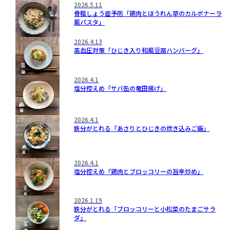
2026.5.11
骨粗しょう症予防「鶏肉とほうれん草のカルボナーラ
風パスタ」
2026.4.13
高血圧対策「ひじき入り和風豆腐ハンバーグ」
2026.4.1
塩分控えめ「サバ缶の竜田揚げ」
2026.4.1
鉄分がとれる「あさりとひじきの炊き込みご飯」
2026.4.1
塩分控えめ「鶏肉とブロッコリーの旨辛炒め」
2026.1.19
鉄分がとれる「ブロッコリーと小松菜のたまごサラ
ダ」