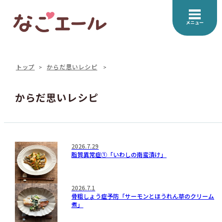
メニュー
トップ
からだ思いレシピ
からだ思いレシピ
2026.7.29
脂質異常症①「いわしの南蛮漬け」
2026.7.1
骨粗しょう症予防「サーモンとほうれん草のクリーム
煮」