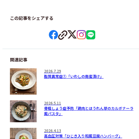
この記事をシェアする
関連記事
2026.7.29
脂質異常症①「いわしの南蛮漬け」
2026.5.11
骨粗しょう症予防「鶏肉とほうれん草のカルボナーラ
風パスタ」
2026.4.13
高血圧対策「ひじき入り和風豆腐ハンバーグ」