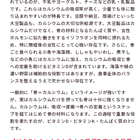
れているのが、牛乳やヨーグルト、チーズなどの乳・乳製品
です。これらはカルシウムの吸収率が高く、少量でも体に取
り込まれやすいのが特長です。豆腐や納豆、厚揚げといった
大豆製品も、カルシウムの大切な供給源です。大豆製品はカ
ルシウムだけでなく、骨の材料となるたんぱく質や、女性
ホルモンに似た働きをするイソフラボンを同時に摂れるた
め、特に閉経後の女性にとって心強い存在です。さらに、骨
ごと食べられる小魚や海藻類、ししゃもやいわし、煮干し
などの小魚にはカルシウムに加え、カルシウムの吸収と骨
への定着を助けるビタミンDが含まれています。海藻や緑の
濃い野菜は補助的な役割ではありますが、食事全体のバラ
ンスを整えるうえで欠かせない存在です。
一般的に「骨＝カルシウム」というイメージが強いです
が、実はカルシウムだけを摂っても骨は十分に強くなりませ
ん。カルシウムは、吸収→運搬→骨への定着というステッ
プを経てはじめて骨の材料になります。この過程で重要な役
割を果たすのが、ビタミンD・ビタミンK・たんぱく質の3つ
です。