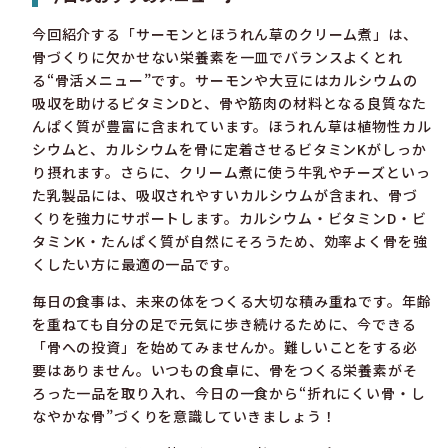
今回紹介する「サーモンとほうれん草のクリーム煮」は、
骨づくりに欠かせない栄養素を一皿でバランスよくとれ
る“骨活メニュー”です。サーモンや大豆にはカルシウムの
吸収を助けるビタミンDと、骨や筋肉の材料となる良質なた
んぱく質が豊富に含まれています。ほうれん草は植物性カル
シウムと、カルシウムを骨に定着させるビタミンKがしっか
り摂れます。さらに、クリーム煮に使う牛乳やチーズといっ
た乳製品には、吸収されやすいカルシウムが含まれ、骨づ
くりを強力にサポートします。カルシウム・ビタミンD・ビ
タミンK・たんぱく質が自然にそろうため、効率よく骨を強
くしたい方に最適の一品です。
毎日の食事は、未来の体をつくる大切な積み重ねです。年齢
を重ねても自分の足で元気に歩き続けるために、今できる
「骨への投資」を始めてみませんか。難しいことをする必
要はありません。いつもの食卓に、骨をつくる栄養素がそ
ろった一品を取り入れ、今日の一食から“折れにくい骨・し
なやかな骨”づくりを意識していきましょう！