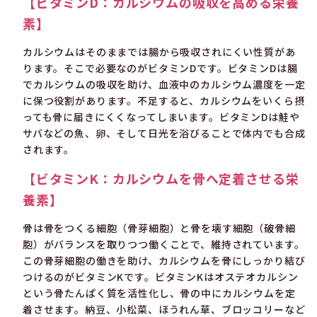
【ビタミンD：カルシウムの吸収を高める栄養
素】
カルシウムはそのままでは腸から吸収されにくい性質があ
ります。そこで必要なのがビタミンDです。ビタミンDは腸
でカルシウムの吸収を助け、血液中のカルシウム濃度を一定
に保つ役割があります。不足すると、カルシウムをいくら摂
っても骨に届きにくくなってしまいます。ビタミンDは鮭や
サバなどの魚、卵、そして日光を浴びることで体内でも合成
されます。
【ビタミンK：カルシウムを骨へ定着させる栄
養素】
骨は骨をつくる細胞（骨芽細胞）と骨を壊す細胞（破骨細
胞）がバランスを取りつつ働くことで、維持されています。
この骨芽細胞の働きを助け、カルシウムを骨にしっかり結び
つけるのがビタミンKです。ビタミンKはオステオカルシン
という骨たんぱく質を活性化し、骨の中にカルシウムを定
着させます。納豆、小松菜、ほうれん草、ブロッコリーなど