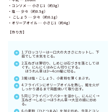
・コンソメ … 小さじ1（約3g）
・塩 … 少々（約0.5g）
・ こしょう … 少々（約0.1g）
・オリーブオイル … 小さじ1（約4g）
【作り方】
1.ブロッコリーは一口大の大きさにカットし、下
茹でして水気をとる。
2.玉ねぎは薄切り、しめじは石づきを落としてほ
ぐす。にんにくはみじん切りにする。
ほうれん草は3〜4cm幅に切る。
3.鮭は塩・こしょう、小麦粉を薄くまぶす。
4.フライパンにオリーブオイルを熱し、鮭を火が
しっかり通るまで両面焼いて取り出す。
5.同じフライパンでバターを溶かし、にんにく→
玉ねぎ→しめじ→ほうれん草→大豆の順に炒め
る。
6.小麦粉（ひとつまみ）を加え炒め、牛乳とコン