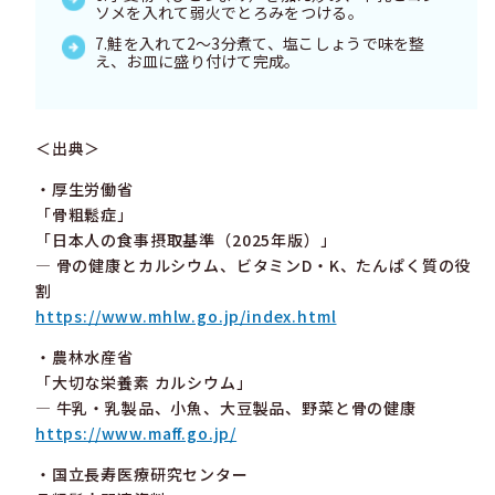
ソメを入れて弱火でとろみをつける。
7.鮭を入れて2〜3分煮て、塩こしょうで味を整
え、お皿に盛り付けて完成。
＜出典＞
・厚生労働省
「骨粗鬆症」
「日本人の食事摂取基準（2025年版）」
― 骨の健康とカルシウム、ビタミンD・K、たんぱく質の役
割
https://www.mhlw.go.jp/index.html
・農林水産省
「大切な栄養素 カルシウム」
― 牛乳・乳製品、小魚、大豆製品、野菜と骨の健康
https://www.maff.go.jp/
・国立長寿医療研究センター