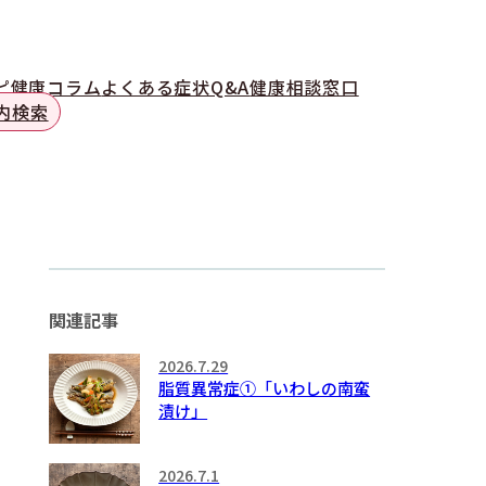
ピ
健康コラム
よくある症状Q&A
健康相談窓口
内検索
関連記事
2026.7.29
脂質異常症①「いわしの南蛮
漬け」
2026.7.1