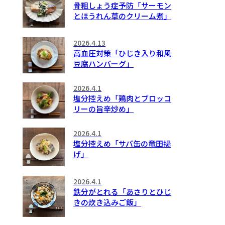
骨粗しょう症予防「サーモン
とほうれん草のクリーム煮」
2026.4.13
高血圧対策「ひじき入り和風
豆腐ハンバーグ」
2026.4.1
塩分控えめ「鶏肉とブロッコ
リーの旨辛炒め」
2026.4.1
塩分控えめ「サバ缶の竜田揚
げ」
2026.4.1
鉄分がとれる「あさりとひじ
きの炊き込みご飯」