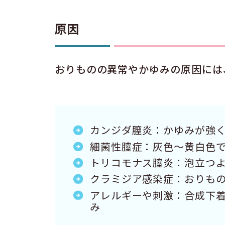
原因
おりものの異常やかゆみの原因には
カンジダ膣炎：かゆみが強
細菌性膣症：灰色〜黄白色
トリコモナス膣炎：泡立つ
クラミジア感染症：おりも
アレルギーや刺激：合成下
み