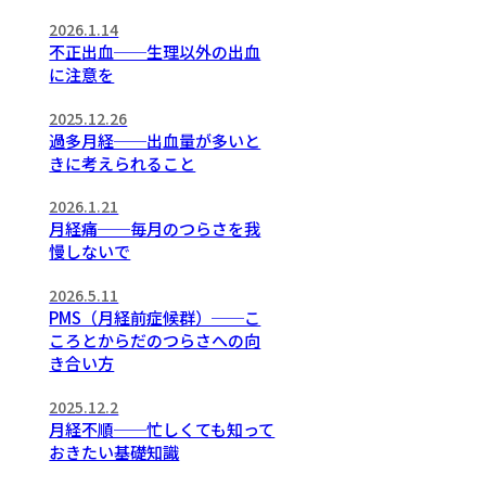
2026.1.14
不正出血──生理以外の出血
に注意を
2025.12.26
過多月経──出血量が多いと
きに考えられること
2026.1.21
月経痛──毎月のつらさを我
慢しないで
2026.5.11
PMS（月経前症候群）──こ
ころとからだのつらさへの向
き合い方
2025.12.2
月経不順──忙しくても知って
おきたい基礎知識