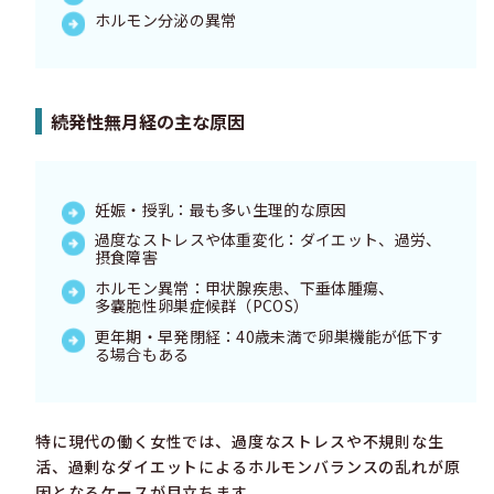
ホルモン分泌の異常
続発性無月経の主な原因
妊娠・授乳：最も多い生理的な原因
過度なストレスや体重変化：ダイエット、過労、
摂食障害
ホルモン異常：甲状腺疾患、下垂体腫瘍、
多嚢胞性卵巣症候群
（PCOS）
更年期・早発閉経：40歳未満で卵巣機能が低下す
る場合もある
特に現代の働く女性では、過度なストレスや不規則な生
活、過剰なダイエットによるホルモンバランスの乱れが原
因となるケースが目立ちます。