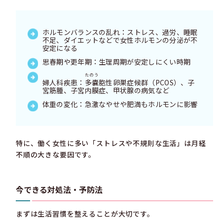
ホルモンバランスの乱れ：ストレス、過労、睡眠
不足、ダイエットなどで女性ホルモンの分泌が不
安定になる
思春期や更年期：生理周期が安定しにくい時期
たのう
婦人科疾患：
多嚢
胞性卵巣症候群（PCOS）、子
宮筋腫、子宮内膜症、甲状腺の病気など
体重の変化：急激なやせや肥満もホルモンに影響
特に、働く女性に多い「ストレスや不規則な生活」は月経
不順の大きな要因です。
今できる対処法・予防法
まずは生活習慣を整えることが大切です。