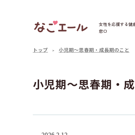
女性を応援する健
窓口
トップ
小児期～思春期・成長期のこと
小児期～思春期・成
2026.2.12