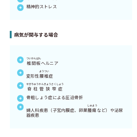
精神的ストレス
病気が関与する場合
ついかんばん
椎間板
ヘルニア
ようつい
変形性
腰椎
症
せきちゅうかんきょうさくしょう
脊柱管狭窄症
骨粗しょう症による圧迫骨折
しゅよう
婦人科疾患（子宮内膜症、卵巣
腫瘍
など）や泌尿
器疾患