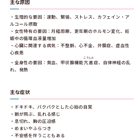
主な原因
・生理的な要因：運動、緊張、ストレス、カフェイン・ア
ルコール摂取
・女性特有の要因：月経周期、更年期のホルモン変化、妊
娠中の循環血液量増加
・心臓に関連する病気：不整脈、心不全、弁膜症、虚血性
心疾患
こうしん
・全身性の要因：貧血、甲状腺機能
亢進
症、自律神経の乱
れ、発熱
主な症状
・ドキドキ、バクバクとした心拍の自覚
・脈が飛ぶ、乱れる感じ
・息切れ、胸の圧迫感
・めまいやふらつき
・不安感を伴うこともある