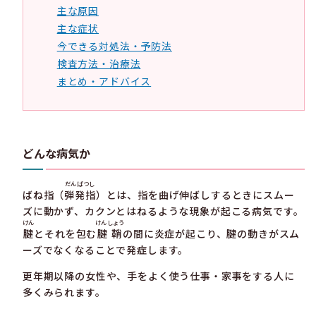
主な原因
主な症状
今できる対処法・予防法
検査方法・治療法
まとめ・アドバイス
どんな病気か
だんぱつし
ばね指（
弾発指
）とは、指を曲げ伸ばしするときにスムー
ズに動かず、カクンとはねるような現象が起こる病気です。
けん
けんしょう
腱
とそれを包む
腱鞘
の間に炎症が起こり、腱の動きがスム
ーズでなくなることで発症します。
更年期以降の女性や、手をよく使う仕事・家事をする人に
多くみられます。