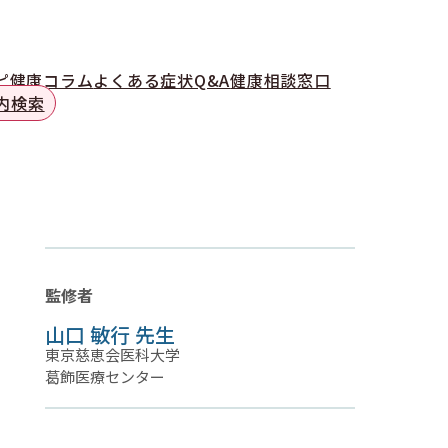
ピ
健康コラム
よくある症状Q&A
健康相談窓口
内検索
監修者
山口 敏行 先生
東京慈恵会医科大学
葛飾医療センター